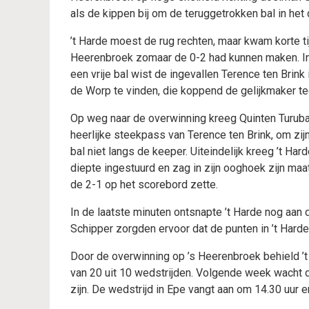
als de kippen bij om de teruggetrokken bal in het 
’t Harde moest de rug rechten, maar kwam korte ti
Heerenbroek zomaar de 0-2 had kunnen maken. In d
een vrije bal wist de ingevallen Terence ten Bri
de Worp te vinden, die koppend de gelijkmaker t
Op weg naar de overwinning kreeg Quinten Turub
heerlijke steekpass van Terence ten Brink, om zi
bal niet langs de keeper. Uiteindelijk kreeg ’t H
diepte ingestuurd en zag in zijn ooghoek zijn maat
de 2-1 op het scorebord zette.
In de laatste minuten ontsnapte ’t Harde nog aan
Schipper zorgden ervoor dat de punten in ’t Harde
Door de overwinning op ’s Heerenbroek behield ’t
van 20 uit 10 wedstrijden. Volgende week wacht d
zijn. De wedstrijd in Epe vangt aan om 14.30 uur 