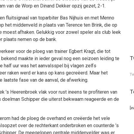
am van de Worp en Dinand Dekker opzij gezet, 2-1.
een fluitsignaal van toparbiter Bas Nijhuis en met Menno
 op het middenveld in plaats van Terence ten Brink, die op
e moest afhaken. Gelukkig voor zowel speler als club leek
er plaats nemen op de bank.
erkeer voor de ploeg van trainer Egbert Kragt, die tot
T
 bekend maakte in ieder geval nog een seizoen leiding te
te half uur was het aanvalsspel bij vlagen zelfs
eer raken werd er kans op kans gecreëerd. Maar het
Tw
de laatste fase van de aanval, de afwerking.
T
k ’s Heerenbroek vlak voor rust ineens te profiteren van
s doelman Schipper die uiterst bekwaam reageerde en de
[e
ederom had de ploeg de overhand en creëerde het vele
alsopzet over de rechterkant onderbroken en counterde ’s
Schipper. De meegelopen centrale middenvelder was er