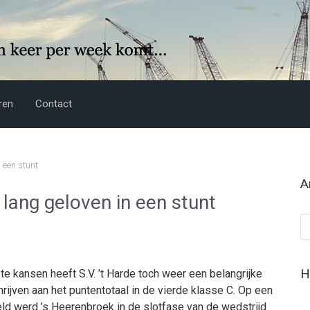
ren
Contact
n een stunt
A
 lang geloven in een stunt
Ar
H
e kansen heeft S.V. ’t Harde toch weer een belangrijke
hrijven aan het puntentotaal in de vierde klasse C. Op een
ld werd ’s Heerenbroek in de slotfase van de wedstrijd