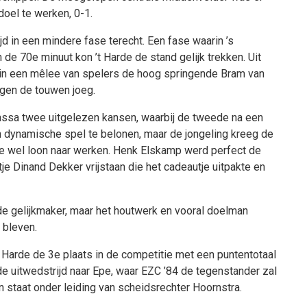
doel te werken, 0-1.
jd in een mindere fase terecht. Een fase waarin ’s
e 70e minuut kon ’t Harde de stand gelijk trekken. Uit
nk in een mêlee van spelers de hoog springende Bram van
egen de touwen joeg.
assa twee uitgelezen kansen, waarbij de tweede na een
jn dynamische spel te belonen, maar de jongeling kreeg de
arde wel loon naar werken. Henk Elskamp werd perfect de
je Dinand Dekker vrijstaan die het cadeautje uitpakte en
 de gelijkmaker, maar het houtwerk en vooral doelman
 bleven.
 Harde de 3e plaats in de competitie met een puntentotaal
e uitwedstrijd naar Epe, waar EZC ’84 de tegenstander zal
en staat onder leiding van scheidsrechter Hoornstra.