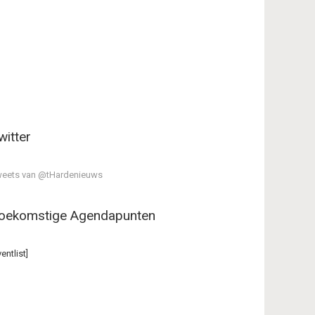
witter
eets van @tHardenieuws
oekomstige Agendapunten
ventlist]