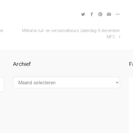
er
Militaria ruil- en verzamelbeurs zaterdag 9 december
MFC
Archief
F
Archief