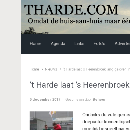
Skip to main content
Home
Agenda
Links
Foto’s
Adverte
Home
Nieuws
’t Harde laat ’s Heerenbroek lang geloven i
’t Harde laat ’s Heerenbroek
5 december 2017
Geschreven door
Beheer
Ondanks de vele gemist
driepunter kunnen bijsc
moeilijk bespeelbaar ve