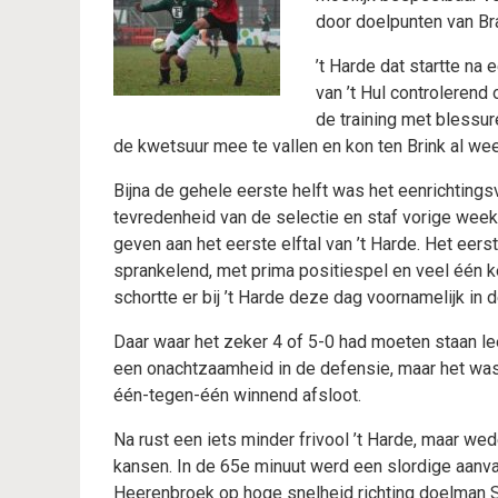
door doelpunten van Br
’t Harde dat startte na 
van ’t Hul controlerend
de training met blessur
de kwetsuur mee te vallen en kon ten Brink al we
Bijna de gehele eerste helft was het eenrichtingsv
tevredenheid van de selectie en staf vorige week
geven aan het eerste elftal van ’t Harde. Het eers
sprankelend, met prima positiespel en veel één k
schortte er bij ’t Harde deze dag voornamelijk in 
Daar waar het zeker 4 of 5-0 had moeten staan lee
een onachtzaamheid in de defensie, maar het wa
één-tegen-één winnend afsloot.
Na rust een iets minder frivool ’t Harde, maar w
kansen. In de 65e minuut werd een slordige aanv
Heerenbroek op hoge snelheid richting doelman 