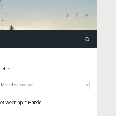
rchief
chief
et weer op ’t Harde