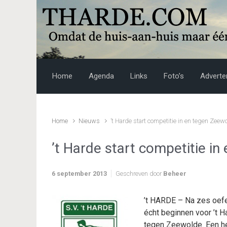
Skip to main content
Home
Agenda
Links
Foto’s
Adverte
Home
Nieuws
’t Harde start competitie in en tegen Zeew
’t Harde start competitie i
6 september 2013
Geschreven door
Beheer
’t HARDE – Na zes oefe
écht beginnen voor ’t H
tegen Zeewolde. Een he