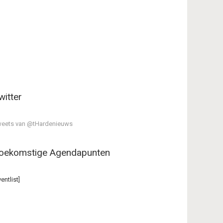
witter
eets van @tHardenieuws
oekomstige Agendapunten
ventlist]