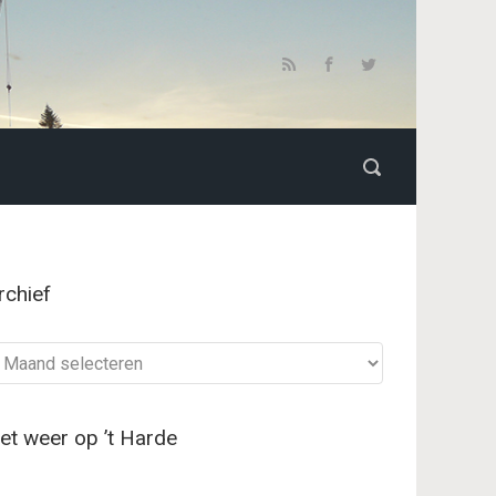
rchief
chief
et weer op ’t Harde