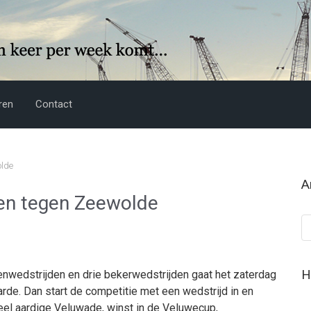
ren
Contact
olde
A
n en tegen Zeewolde
Ar
H
nwedstrijden en drie bekerwedstrijden gaat het zaterdag
arde. Dan start de competitie met een wedstrijd in en
el aardige Veluwade, winst in de Veluwecup,