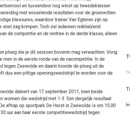
ekertoernooi en tussendoor nog winst op tweedeklasser
ereiding met wisselende resultaten voor de groenwitten.
odige blessures, waardoor trainer Van Egteren zijn op
e snel zag krimpen. Toch zal iedereen reikhalzend
n van de competitie en de rentree in de derde klasse, alleen
en ploeg die je dit seizoen bovenin mag verwachten. Vorig
T
e men in de eerste ronde van de nacompetitie. In de
jd tegen Zeewolde en daarin toonde de ploeg uit de
Tw
ft dus een pittige openingswedstrijd te worden voor de
T
Zeewolde dateert van 17 september 2011, toen beide
 wonnen die wedstrijd met 1-3. Een dergelijk resultaat
[e
. De aftrap op sportpark De Horst in Zeewolde is om 15.00
.30 uur aan haar eerste competitiewedstrijd tegen