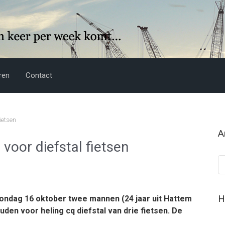
ren
Contact
ietsen
A
oor diefstal fietsen
Ar
H
 zondag 16 oktober twee mannen (24 jaar uit Hattem
den voor heling cq diefstal van drie fietsen. De