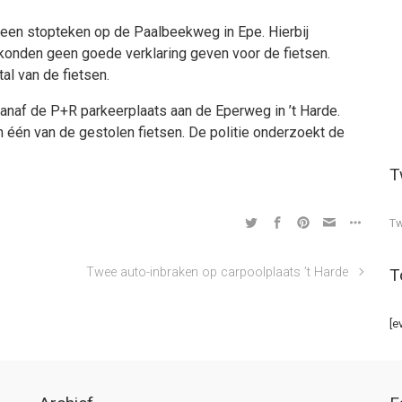
een stopteken op de Paalbeekweg in Epe. Hierbij
 konden geen goede verklaring geven voor de fietsen.
al van de fietsen.
vanaf de P+R parkeerplaats aan de Eperweg in ’t Harde.
n één van de gestolen fietsen. De politie onderzoekt de
T
Tw
T
Twee auto-inbraken op carpoolplaats ’t Harde
[e