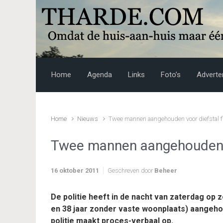
Skip to main content
Home
Agenda
Links
Foto’s
Adverte
Home
Nieuws
Twee mannen aangehouden voor diefstal f
Twee mannen aangehouden v
16 oktober 2011
Geschreven door
Beheer
De politie heeft in de nacht van zaterdag op
en 38 jaar zonder vaste woonplaats) aangehou
politie maakt proces-verbaal op.