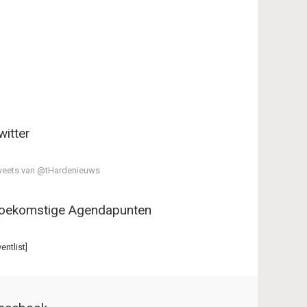
witter
eets van @tHardenieuws
oekomstige Agendapunten
ventlist]