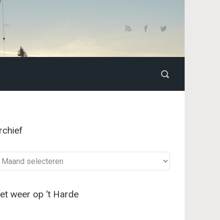
rchief
chief
et weer op ’t Harde