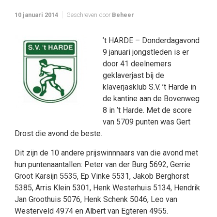
10 januari 2014
Geschreven door
Beheer
’t HARDE – Donderdagavond
9 januari jongstleden is er
door 41 deelnemers
geklaverjast bij de
klaverjasklub S.V. ’t Harde in
de kantine aan de Bovenweg
8 in ’t Harde. Met de score
van 5709 punten was Gert
Drost die avond de beste.
Dit zijn de 10 andere prijswinnnaars van die avond met
hun puntenaantallen: Peter van der Burg 5692, Gerrie
Groot Karsijn 5535, Ep Vinke 5531, Jakob Berghorst
5385, Arris Klein 5301, Henk Westerhuis 5134, Hendrik
Jan Groothuis 5076, Henk Schenk 5046, Leo van
Westerveld 4974 en Albert van Egteren 4955.