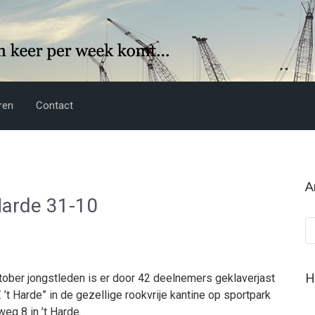
ren
Contact
A
 Harde 31-10
Ar
H
ber jongstleden is er door 42 deelnemers geklaverjast
V. ’t Harde” in de gezellige rookvrije kantine op sportpark
eg 8 in ’t Harde.