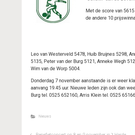
Met de score van 5615 
de andere 10 prijswinna
Leo van Westerveld 5478, Huib Bruijnes 5298, Ann
5135, Peter van der Burg 5121, Anneke Wegh 512
Wim van de Worp 5004.
Donderdag 7 november aanstaande is er weer klav
aanvang 19.45 uur. Nieuwe leden zijn ook dan weer
Burg tel. 0525 652160, Arris Klein tel. 0525 651
Nieuws
Benefietconcert op 8 en 9 november in ’t Harde