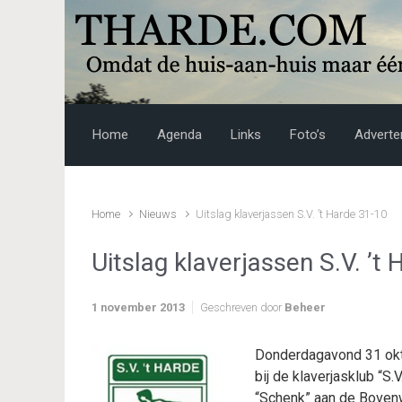
Skip to main content
Home
Agenda
Links
Foto’s
Adverte
Home
Nieuws
Uitslag klaverjassen S.V. ’t Harde 31-10
Uitslag klaverjassen S.V. ’t
1 november 2013
Geschreven door
Beheer
Donderdagavond 31 okto
bij de klaverjasklub “S.
“Schenk” aan de Bovenw