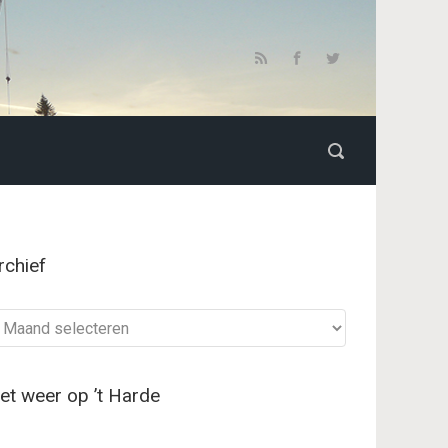
rchief
chief
et weer op ’t Harde