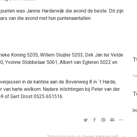
punten was Jannie Harderwijk die avond de beste. Dit zijn
ars van die avond met hun puntenaantallen:
eke Koning 5205, Willem Sluijter 5203, Dirk Jan ter Velde
T
0, Yvonne Stobbelaar 5061, Albert van Egteren 5022 en
Tw
erjassen in de kantine aan de Bovenweg 8 in ´t Harde,
 van harte welkom. Nadere inlichtingen bij Peter van der
T
669 of Gert Drost 0525 651516.
[e
Nationale pick-up dagen Ketelaar Hifi