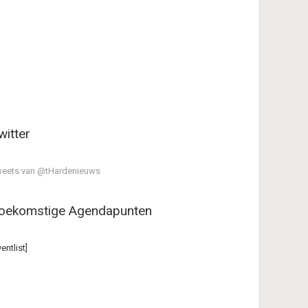
witter
eets van @tHardenieuws
oekomstige Agendapunten
ventlist]