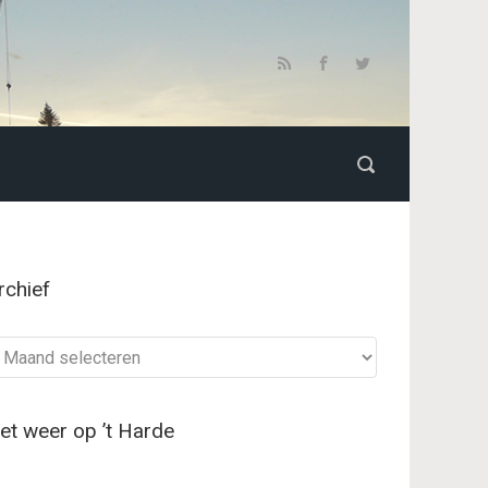
rchief
chief
et weer op ’t Harde