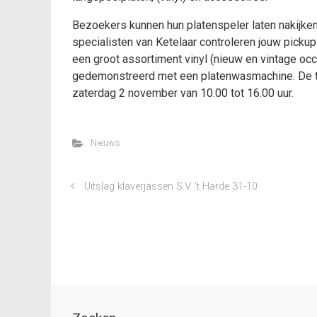
Bezoekers kunnen hun platenspeler laten nakijken
specialisten van Ketelaar controleren jouw pickup
een groot assortiment vinyl (nieuw en vintage oc
gedemonstreerd met een platenwasmachine. De tij
zaterdag 2 november van 10.00 tot 16.00 uur.
Nieuws
Uitslag klaverjassen S.V. ’t Harde 31-10