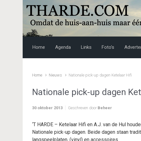
Skip to main content
Home
Agenda
Links
Foto’s
Adverte
Home
Nieuws
Nationale pick-up dagen Ketelaar Hifi
Nationale pick-up dagen Kete
30 oktober 2013
Geschreven door
Beheer
‘T HARDE – Ketelaar Hifi en A.J. van de Hul houd
Nationale pick-up dagen. Beide dagen staan tradit
langspeelplaten, (vinyl) en accessoires.