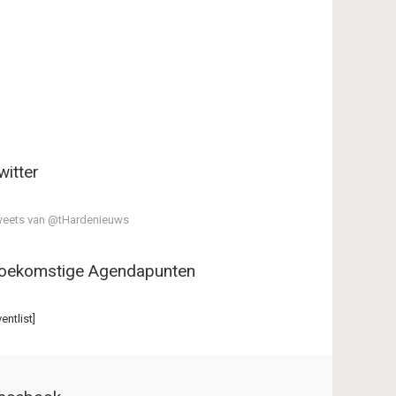
witter
eets van @tHardenieuws
oekomstige Agendapunten
ventlist]