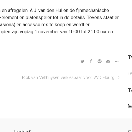
 en afregelen. A.J. van den Hul en de fijnmechanische
-element en platenspeler tot in de details. Tevens staat er
casions) en accessoires te koop en wordt er
den zijn vrijdag 1 november van 10.00 tot 21.00 uur en
T
Tw
Rick van Velthuysen verkiesbaar voor VVD Elburg
T
[e