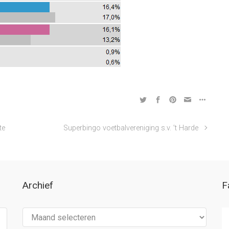
te
Superbingo voetbalvereniging s.v. ’t Harde
Archief
F
Archief