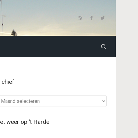
rchief
chief
et weer op ’t Harde