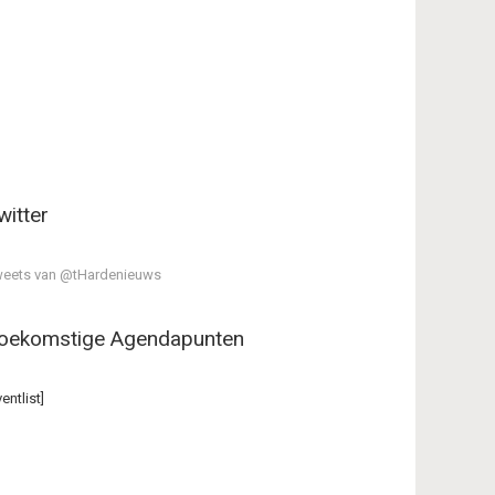
witter
eets van @tHardenieuws
oekomstige Agendapunten
ventlist]