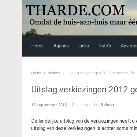
Skip to main content
Home
Agenda
Links
Foto’s
Adverte
Home
Nieuws
Uitslag verkiezingen 2012 gemeente Elbu
Uitslag verkiezingen 2012 
13 september 2012
Geschreven door
Beheer
De landelijke uitslag van de verkiezingen heeft u 
uitslag van deze verkiezingen is echter soms min