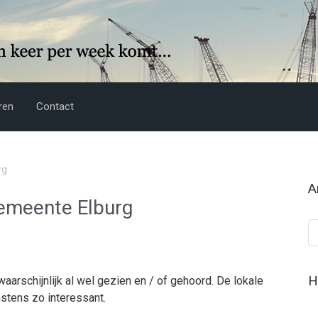
ren
Contact
rg
A
gemeente Elburg
Ar
H
waarschijnlijk al wel gezien en / of gehoord. De lokale
stens zo interessant.