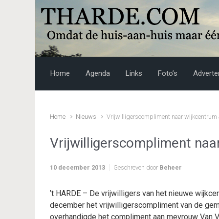
Skip to main content
Home
Agenda
Links
Foto’s
Adverte
Home
Nieuws
Vrijwilligerscompliment naar wijkcentrum
Vrijwilligerscompliment naa
10 december 2013
Geschreven door
Beheer
’t HARDE – De vrijwilligers van het nieuwe wijkc
december het vrijwilligerscompliment van de g
overhandigde het compliment aan mevrouw Van Vli