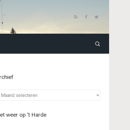
rchief
chief
et weer op ’t Harde