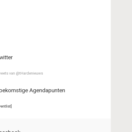
witter
eets van @tHardenieuws
oekomstige Agendapunten
ventlist]