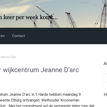
ren
Contact
 Jeanne D’arc
A
r wijkcentrum Jeanne D’arc
Ar
H
entrum Jeanne D’arc in ’t Harde hebben maandag 9
emeente Elburg ontvangen. Wethouder Krooneman
st. ,,Met het compliment wil de gemeente laten zien dat