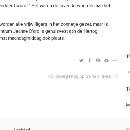
aardeerd wordt.” Het waren de lovende woorden aan het
worden alle vrijwilligers in het zonnetje gezet, maar is
centrum Jeanne D’arc is gehuisvest aan de Hertog
komst maandagmiddag ook plaats.
T
Tw
Hokseberg terug op Gelders niveau
T
[e