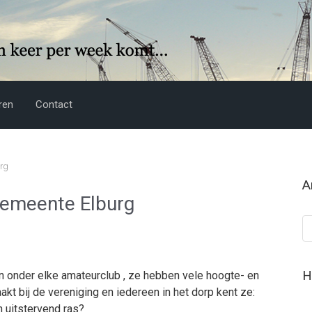
ren
Contact
rg
A
emeente Elburg
Ar
H
n onder elke amateurclub , ze hebben vele hoogte- en
t bij de vereniging en iedereen in het dorp kent ze:
 uitstervend ras?