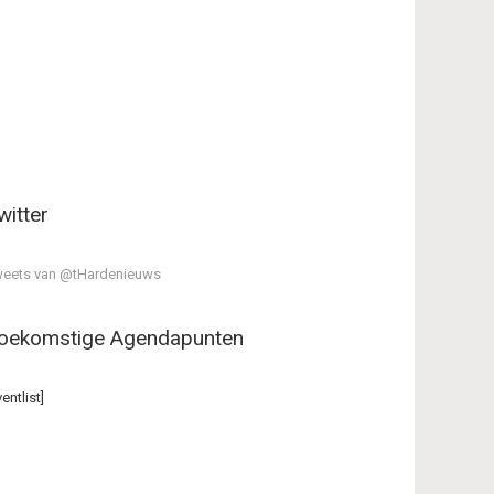
witter
eets van @tHardenieuws
oekomstige Agendapunten
ventlist]