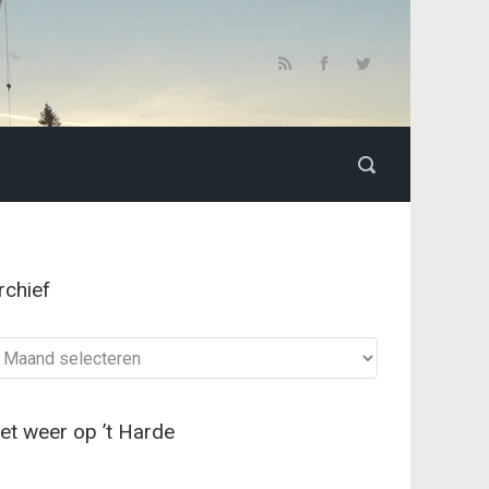
rchief
chief
et weer op ’t Harde