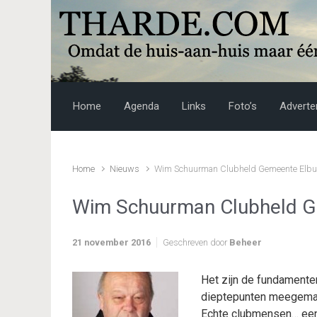
Skip to main content
Home
Agenda
Links
Foto’s
Adverte
Home
Nieuws
Wim Schuurman Clubheld Gemeente Elbu
Wim Schuurman Clubheld G
21 november 2016
Geschreven door
Beheer
Het zijn de fundamente
dieptepunten meegemaak
Echte clubmensen… een