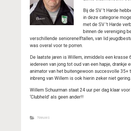
Bij de SV ’t Harde heb
in deze categorie moge
met de SV ’t Harde verb
binnen de vereniging bek
verschillende seniorenelftallen, van lid jeugdbes
was overal voor te porren.
De laatste jaren is Willem, inmiddels een krasse 6
iedereen van jong tot oud van een hapje, drankje e
animator van het buitengewoon succesvolle 35+ tea
inbreng van Willem is ook hierin zeker niet gering.
Willem Schuurman staat 24 uur per dag klaar voor d
‘Clubheld’ als geen ander!!
Nieuws