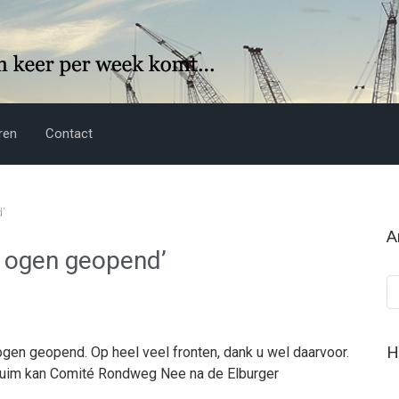
ren
Contact
’
A
 ogen geopend’
Ar
H
en geopend. Op heel veel fronten, dank u wel daarvoor.
pluim kan Comité Rondweg Nee na de Elburger