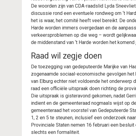
De woorden zijn van CDA-raadslid Lyda Sneevlie
discussie rond een eventuele rondweg om ‘t Harde
het is waar, het comité heeft veel bereikt. De on
Harde worden immers overgedaan en de aanpassi
verkeersproblemen op die weg – wordt gelijkwaa
de middenstand van ‘t Harde worden het komend ja
Raad wil zegje doen
De toezegging van gedeputeerde Marijke van Haa
zogenaamde sociaal-economische gevolgen het k
van Elburg echter niet voldoende het onderwerp d
raad een officiële uitspraak doen richting de provi
Die uitspraak is gisteravond gekomen, nadat Gerr
indient en de gemeenteraad nogmaals wijst op de
gemeenteraad het voorstel van Gedeputeerde Stat
1, 2 en 5 te steunen, inclusief een onderzoek na
Provinciale Staten nemen 16 februari een besluit 
slechts een formaliteit.