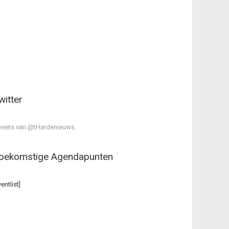
witter
eets van @tHardenieuws
oekomstige Agendapunten
ventlist]