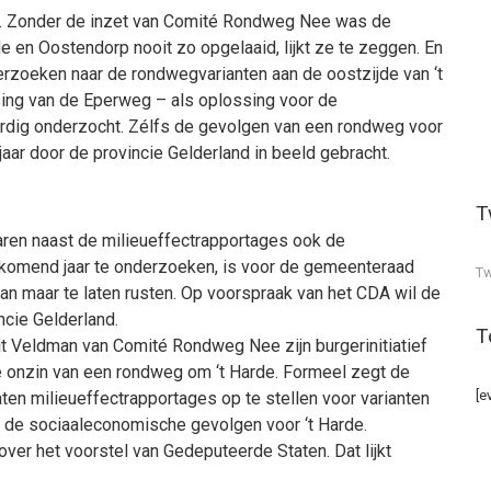
t. Zonder de inzet van Comité Rondweg Nee was de
 en Oostendorp nooit zo opgelaaid, lijkt ze te zeggen. En
derzoeken naar de rondwegvarianten aan de oostzijde van ‘t
ng van de Eperweg – als oplossing voor de
rdig onderzocht. Zélfs de gevolgen van een rondweg voor
ar door de provincie Gelderland in beeld gebracht.
T
ren naast de milieueffectrapportages ook de
omend jaar te onderzoeken, is voor de gemeenteraad
Tw
an maar te laten rusten. Op voorspraak van het CDA wil de
ncie Gelderland.
T
it Veldman van Comité Rondweg Nee zijn burgerinitiatief
 onzin van een rondweg om ‘t Harde. Formeel zegt de
[e
en milieueffectrapportages op te stellen voor varianten
ar de sociaaleconomische gevolgen voor ‘t Harde.
over het voorstel van Gedeputeerde Staten. Dat lijkt