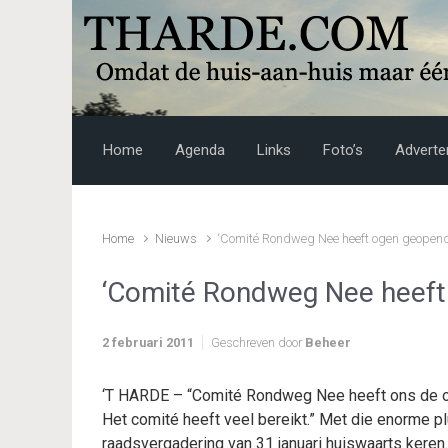
Skip to main content
Home
Agenda
Links
Foto’s
Adverte
Home
Nieuws
‘Comité Rondweg Nee heeft ogen geopend
‘Comité Rondweg Nee heeft
2 februari 2011
Geschreven door
Beheer
‘T HARDE – “Comité Rondweg Nee heeft ons de og
Het comité heeft veel bereikt.” Met die enorme 
raadsvergadering van 31 januari huiswaarts keren.