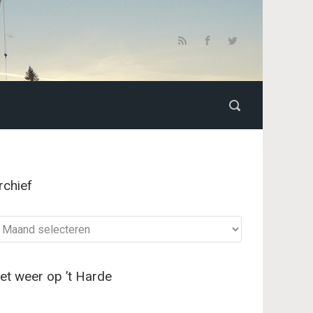
rchief
chief
et weer op ’t Harde