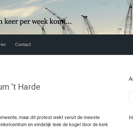
ren
Contact
A
um ’t Harde
Ar
H
 gemeente, maar dit protest wekt veruit de meeste
winkelcentrum en eindelijk leek de kogel door de kerk.