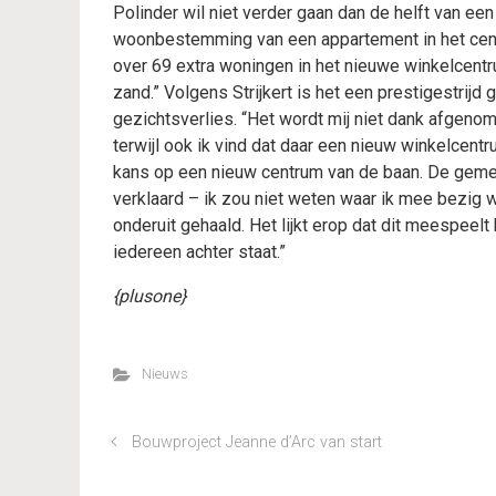
Polinder wil niet verder gaan dan de helft van e
woonbestemming van een appartement in het centr
over 69 extra woningen in het nieuwe winkelcentr
zand.” Volgens Strijkert is het een prestigestrij
gezichtsverlies. “Het wordt mij niet dank afgeno
terwijl ook ik vind dat daar een nieuw winkelcentr
kans op een nieuw centrum van de baan. De gemee
verklaard – ik zou niet weten waar ik mee bezig
onderuit gehaald. Het lijkt erop dat dit meespeel
iedereen achter staat.”
{plusone}
Nieuws
Bouwproject Jeanne d’Arc van start