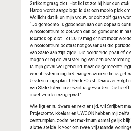
Strijkert graag ziet. Het liefst zet hij hier een st
Harde wordt aangelegd is dat een mooie plek om 
Wellicht dat ik en mijn vrouw er ooit zelf gaan won
“De gemeente is gebonden aan een bepaald conti
winkelcentrum te bouwen dan de gemeente in ha
locaties op slot. Tot 2019 mag er niet meer word
winkelcentrum bestaat het gevaar dat die periode 
van State aan zijn zijde. Die oordeelde positief
mogen er bij de vaststelling van een bestemmings
is mijn geval wel gebeurd, maar de gemeente legt
woonbestemming heb aangespannen die is gebase
bestemmingsplan ’t Harde-Oost. Daarover volgt nog
van State totaal irrelevant is geworden. Die heef
moet worden aangepast.”
Wie ligt er nu dwars en rekt er tijd, wil Strijkert 
Projectontwikkelaar en UWOON hebben mij zelfs a
centrumplan, zodat het maximum aantal gelijk blij
slotte stelde ik voor om twee vrijstaande woning