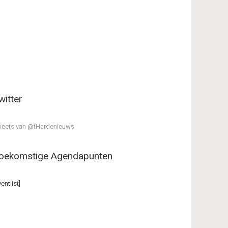
witter
eets van @tHardenieuws
oekomstige Agendapunten
ventlist]