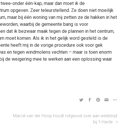
en twee-onder één-kap, maar dan moet ik de
um opgeven. Zeer teleurstellend. Ze doen niet moeilijk
um, maar bij één woning van mij zetten ze de hakken in het
d geworden, waarbij de gemeente bang is voor
men dat ik bezwaar maak tegen de plannen in het centrum,
um moet komen. Als ik in het gelijk word gesteld is de
nte heeft mij in de vorige procedure ook voor gek
 was en tegen windmolens vechten – maar is toen enorm
t bij de weigering mee te werken aan een oplossing waar
Marcel van der Hoop houdt rotgevoel over aan wedstrijd
bij ’t Harde