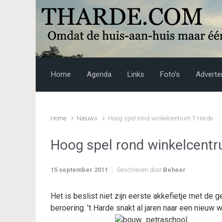
Skip to main content
Home
Agenda
Links
Foto’s
Adverte
Home
Nieuws
Hoog spel rond winkelcentrum ’t Harde
Hoog spel rond winkelcentr
15 september 2011
Geschreven door
Beheer
Het is beslist niet zijn eerste akkefietje met de
beroering. ’t Harde snakt al jaren naar een nieuw 