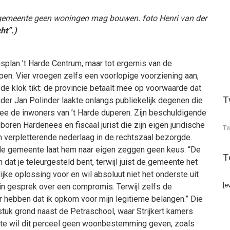
de gemeente geen woningen mag bouwen. foto Henri van der
ht”.)
gsplan ’t Harde Centrum, maar tot ergernis van de
. Vier vroegen zelfs een voorlopige voorziening aan,
 de klok tikt: de provincie betaalt mee op voorwaarde dat
T
er Jan Polinder laakte onlangs publiekelijk degenen die
ee de inwoners van ’t Harde duperen. Zijn beschuldigende
boren Hardenees en fiscaal jurist die zijn eigen juridische
Tw
 verpletterende nederlaag in de rechtszaal bezorgde.
ar de gemeente laat hem naar eigen zeggen geen keus. “De
T
 dat je teleurgesteld bent, terwijl juist de gemeente het
jke oplossing voor en wil absoluut niet het onderste uit
[e
 in gesprek over een compromis. Terwijl zelfs de
hebben dat ik opkom voor mijn legitieme belangen.” Die
tuk grond naast de Petraschool, waar Strijkert kamers
nte wil dit perceel geen woonbestemming geven, zoals