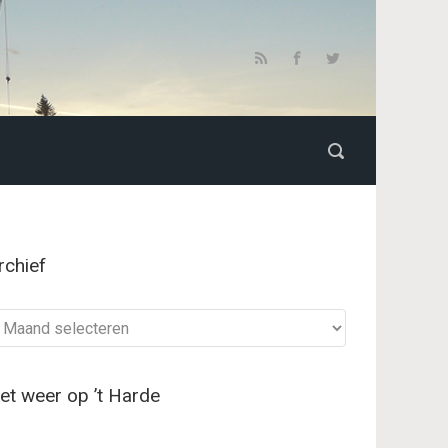
rchief
chief
et weer op ’t Harde