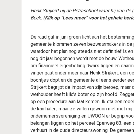
Henk Strijkert bij de Petraschool waar hij van 
Beek.
(Klik op “Lees meer” voor het gehele beric
De raad gaf in juni groen licht aan het bestemmin
gemeente klommen zeven bezwaarmakers in de pen
waardoor het plan nog steeds niet definitief is en
nog dit jaar begonnen wordt met de bouw. Wethoud
om financieel eigenbelang dwars liggen en daarm
vinger gaat onder meer naar Henk Strijkert, een ge
boontjes dopt en de gemeente al eens eerder een
Strijkert begrijpt de impact van zijn beroep, ma
wethouder heeft kilo’s boter op zijn hoofd. Zeggen
op een procedure aan laat komen. Ik sta een redeli
de kan halen, maar ze willen gewoon niet met mij
ondernemersvereniging en UWOON er begrip voor 
belangen liggen op het perceel Eperweg 83, een s
verhuurt in de oude directeurswoning. De gemee