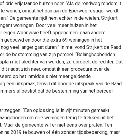
uk of drie vrijstaande huizen neer. “Als de rondweg rondom ’t
te wonen, omdat het dan aan de Eperweg rustiger wordt.
en.” De gemeente rijdt hem echter in de wielen. Strijkert:
ngent woningen. Door veel meer huizen in het
ar eigen Woonvisie heeft opgenomen, gaan andere
en gebouwd en door die extra 69 woningen in het
nog veel langer gaat duren.” In mei vond Strijkert de Raad
 over de bestemming van zijn perceel. “Belanghebbenden
plan niet slechter van worden, zo oordeelt de rechter. Dat
 dit naast zich neer, omdat ik een procedure over de
erd op het inmiddels niet meer geldende
 een uitspraak, terwijl dit door de uitspraak van de Raad
t immers al beslist dat de bestemming van het perceel
maar zeggen. “Een oplossing is in vijf minuten gemaakt.
angeboden om drie woningen terug te trekken uit het
ft. Maar de gemeente wil er niet eens over praten. Ten
en na 2019 te bouwen of één zonder tijdsbeperking, maar