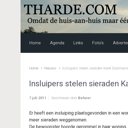
Skip to main content
Home
Agenda
Links
Foto’s
Adverte
Home
Nieuws
Insluipers stelen sieraden Karel Doorman
Insluipers stelen sieraden
7 juli 2011
Geschreven door
Beheer
Er heeft een insluiping plaatsgevonden in een won
meer sieraden weggenomen.
De bewoonster hoorde gerommel in haar woning, 