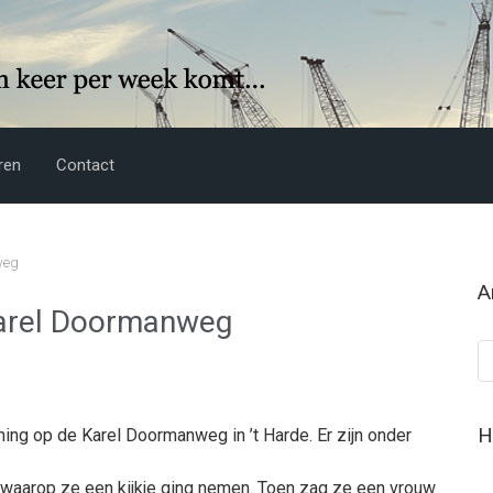
ren
Contact
weg
A
 Karel Doormanweg
Ar
H
ing op de Karel Doormanweg in ’t Harde. Er zijn onder
waarop ze een kijkje ging nemen. Toen zag ze een vrouw