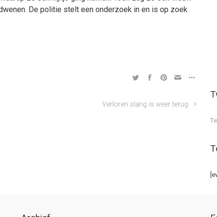
dwenen. De politie stelt een onderzoek in en is op zoek
T
Verloren slang is weer terug
Tw
T
[e