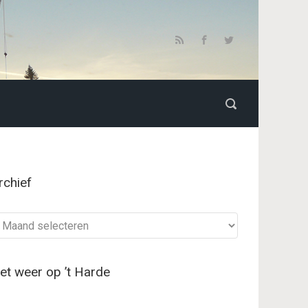
rchief
chief
et weer op ’t Harde