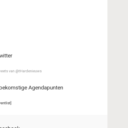
witter
eets van @tHardenieuws
oekomstige Agendapunten
ventlist]