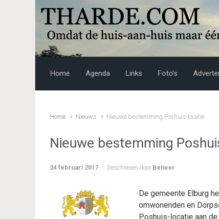
Skip to main content
Home
Agenda
Links
Foto’s
Adverte
Home
Nieuws
Nieuwe bestemming Poshuis-locatie
Nieuwe bestemming Poshuis
24 februari 2017
Geschreven door
Beheer
De gemeente Elburg he
omwonenden en Dorpsco
Poshuis-locatie aan d