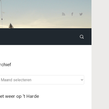
rchief
chief
et weer op ’t Harde