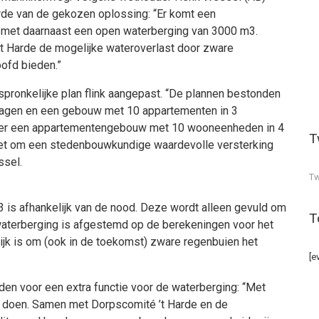
Harde van de gekozen oplossing: “Er komt een
et daarnaast een open waterberging van 3000 m3.
t Harde de mogelijke wateroverlast door zware
oofd bieden.”
pronkelijke plan flink aangepast. “De plannen bestonden
lagen en een gebouw met 10 appartementen in 3
er een appartementengebouw met 10 wooneenheden in 4
T
het om een stedenbouwkundige waardevolle versterking
ssel.
Tw
 is afhankelijk van de nood. Deze wordt alleen gevuld om
T
aterberging is afgestemd op de berekeningen voor het
elijk is om (ook in de toekomst) zware regenbuien het
[e
n voor een extra functie voor de waterberging: “Met
n doen. Samen met Dorpscomité ’t Harde en de