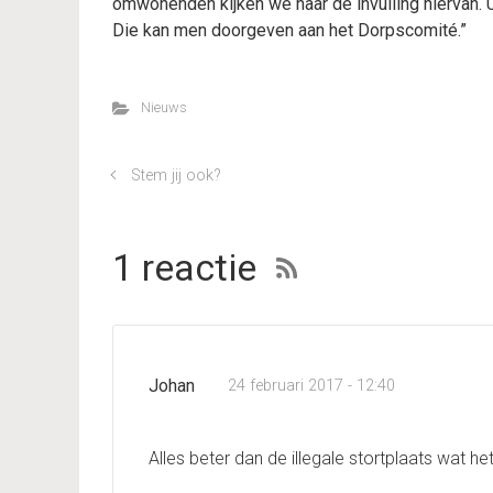
omwonenden kijken we naar de invulling hiervan.
Die kan men doorgeven aan het Dorpscomité.”
Nieuws
Stem jij ook?
1 reactie
Johan
24 februari 2017 - 12:40
Alles beter dan de illegale stortplaats wat het 