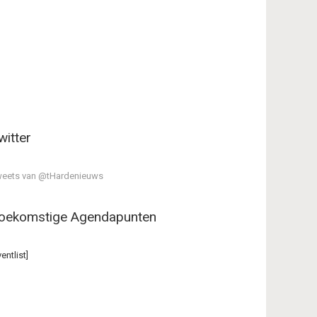
witter
eets van @tHardenieuws
oekomstige Agendapunten
ventlist]