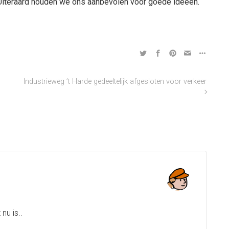
 Uiteraard houden we ons aanbevolen voor goede ideeën.
Industrieweg ’t Harde gedeeltelijk afgesloten voor verkeer
nu is..