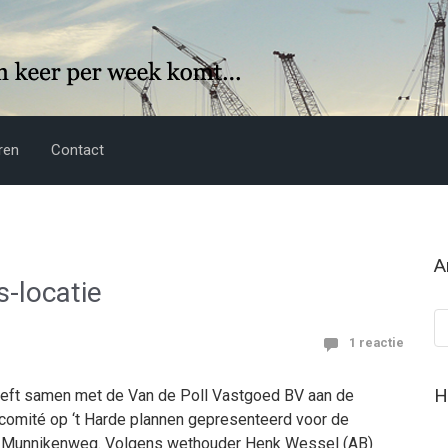
ren
Contact
A
-locatie
Ar
1 reactie
H
eft samen met de Van de Poll Vastgoed BV aan de
mité op ‘t Harde plannen gepresenteerd voor de
e Munnikenweg. Volgens wethouder Henk Wessel (AB)