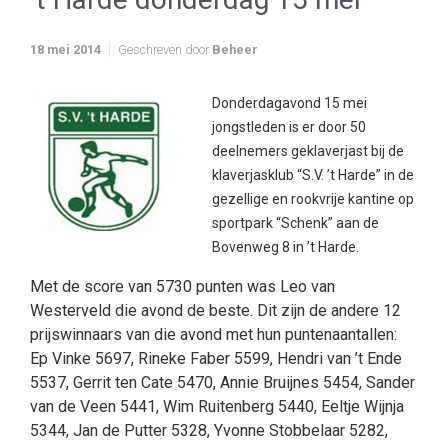
18 mei 2014
Geschreven door
Beheer
Donderdagavond 15 mei
jongstleden is er door 50
deelnemers geklaverjast bij de
klaverjasklub “S.V. ’t Harde” in de
gezellige en rookvrije kantine op
sportpark “Schenk” aan de
Bovenweg 8 in ’t Harde.
Met de score van 5730 punten was Leo van
Westerveld die avond de beste. Dit zijn de andere 12
prijswinnaars van die avond met hun puntenaantallen:
Ep Vinke 5697, Rineke Faber 5599, Hendri van ’t Ende
5537, Gerrit ten Cate 5470, Annie Bruijnes 5454, Sander
van de Veen 5441, Wim Ruitenberg 5440, Eeltje Wijnja
5344, Jan de Putter 5328, Yvonne Stobbelaar 5282,