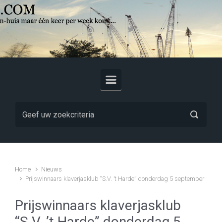
Skip to main content
Home
Nieuws
Prijswinnaars klaverjasklub “S.V. ’t Harde” donderdag 5 september
Prijswinnaars klaverjasklub
“S.V. ’t Harde” donderdag 5