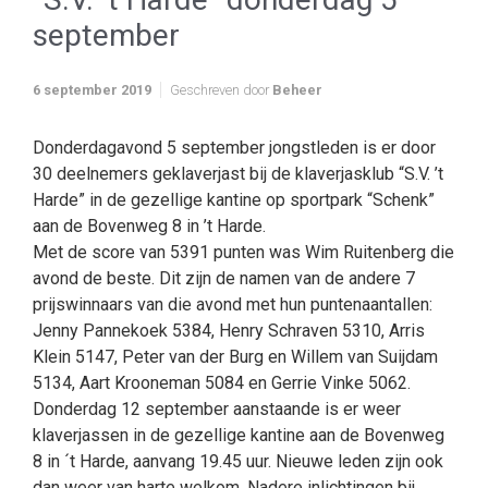
september
6 september 2019
Geschreven door
Beheer
Donderdagavond 5 september jongstleden is er door
30 deelnemers geklaverjast bij de klaverjasklub “S.V. ’t
Harde” in de gezellige kantine op sportpark “Schenk”
aan de Bovenweg 8 in ’t Harde.
Met de score van 5391 punten was Wim Ruitenberg die
avond de beste. Dit zijn de namen van de andere 7
prijswinnaars van die avond met hun puntenaantallen:
Jenny Pannekoek 5384, Henry Schraven 5310, Arris
Klein 5147, Peter van der Burg en Willem van Suijdam
5134, Aart Krooneman 5084 en Gerrie Vinke 5062.
Donderdag 12 september aanstaande is er weer
klaverjassen in de gezellige kantine aan de Bovenweg
8 in ´t Harde, aanvang 19.45 uur. Nieuwe leden zijn ook
dan weer van harte welkom. Nadere inlichtingen bij