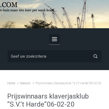
Skip to main content
Home
Nieuws
Prijswinnaars klaverjasklub “S.V.’t Harde”06-02-20
Prijswinnaars klaverjasklub
“S.V.’t Harde”06-02-20