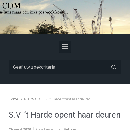
Skip to main content
Home
Nieuws
S.V. ’t Harde opent haar deuren
S.V. ’t Harde opent haar deuren
26 april 2020
Geschreven door
Beheer