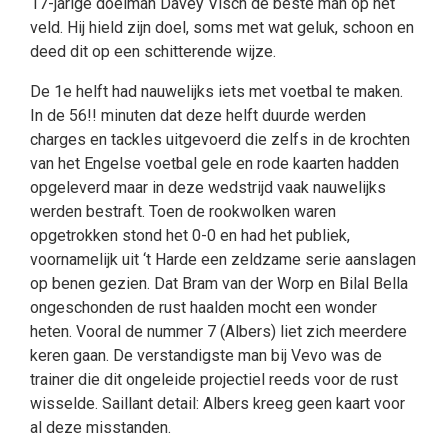
17-jarige doelman Davey Visch de beste man op het
veld. Hij hield zijn doel, soms met wat geluk, schoon en
deed dit op een schitterende wijze.
De 1e helft had nauwelijks iets met voetbal te maken.
In de 56!! minuten dat deze helft duurde werden
charges en tackles uitgevoerd die zelfs in de krochten
van het Engelse voetbal gele en rode kaarten hadden
opgeleverd maar in deze wedstrijd vaak nauwelijks
werden bestraft. Toen de rookwolken waren
opgetrokken stond het 0-0 en had het publiek,
voornamelijk uit ‘t Harde een zeldzame serie aanslagen
op benen gezien. Dat Bram van der Worp en Bilal Bella
ongeschonden de rust haalden mocht een wonder
heten. Vooral de nummer 7 (Albers) liet zich meerdere
keren gaan. De verstandigste man bij Vevo was de
trainer die dit ongeleide projectiel reeds voor de rust
wisselde. Saillant detail: Albers kreeg geen kaart voor
al deze misstanden.