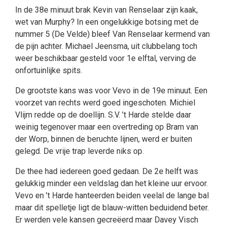
In de 38e minuut brak Kevin van Renselaar zijn kaak,
wet van Murphy? In een ongelukkige botsing met de
nummer 5 (De Velde) bleef Van Renselaar kermend van
de pijn achter. Michael Jeensma, uit clubbelang toch
weer beschikbaar gesteld voor 1e elftal, verving de
onfortuinlijke spits.
De grootste kans was voor Vevo in de 19e minuut. Een
voorzet van rechts werd goed ingeschoten. Michiel
Vlijm redde op de doellijn. S.V. ’t Harde stelde daar
weinig tegenover maar een overtreding op Bram van
der Worp, binnen de beruchte lijnen, werd er buiten
gelegd. De vrije trap leverde niks op.
De thee had iedereen goed gedaan. De 2e helft was
gelukkig minder een veldslag dan het kleine uur ervoor.
Vevo en ’t Harde hanteerden beiden veelal de lange bal
maar dit spelletje ligt de blauw-witten beduidend beter.
Er werden vele kansen gecreëerd maar Davey Visch