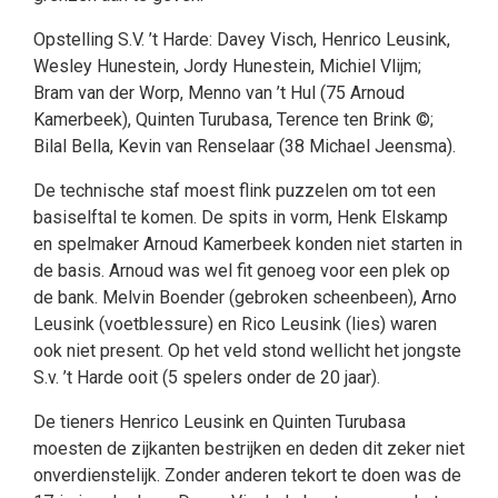
Opstelling S.V. ’t Harde: Davey Visch, Henrico Leusink,
Wesley Hunestein, Jordy Hunestein, Michiel Vlijm;
Bram van der Worp, Menno van ’t Hul (75 Arnoud
Kamerbeek), Quinten Turubasa, Terence ten Brink ©;
Bilal Bella, Kevin van Renselaar (38 Michael Jeensma).
De technische staf moest flink puzzelen om tot een
basiselftal te komen. De spits in vorm, Henk Elskamp
en spelmaker Arnoud Kamerbeek konden niet starten in
de basis. Arnoud was wel fit genoeg voor een plek op
de bank. Melvin Boender (gebroken scheenbeen), Arno
Leusink (voetblessure) en Rico Leusink (lies) waren
ook niet present. Op het veld stond wellicht het jongste
S.v. ’t Harde ooit (5 spelers onder de 20 jaar).
De tieners Henrico Leusink en Quinten Turubasa
moesten de zijkanten bestrijken en deden dit zeker niet
onverdienstelijk. Zonder anderen tekort te doen was de