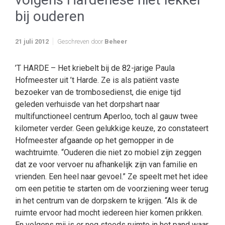
bij ouderen
21 juli 2012
Geschreven door
Beheer
’T HARDE – Het kriebelt bij de 82-jarige Paula
Hofmeester uit ’t Harde. Ze is als patiënt vaste
bezoeker van de trombosedienst, die enige tijd
geleden verhuisde van het dorpshart naar
multifunctioneel centrum Aperloo, toch al gauw twee
kilometer verder. Geen gelukkige keuze, zo constateert
Hofmeester afgaande op het gemopper in de
wachtruimte. “Ouderen die niet zo mobiel zijn zeggen
dat ze voor vervoer nu afhankelijk zijn van familie en
vrienden. Een heel naar gevoel.” Ze speelt met het idee
om een petitie te starten om de voorziening weer terug
in het centrum van de dorpskern te krijgen. “Als ik de
ruimte ervoor had mocht iedereen hier komen prikken.
En volgens mij is er nog steeds ruimte in het pand waar