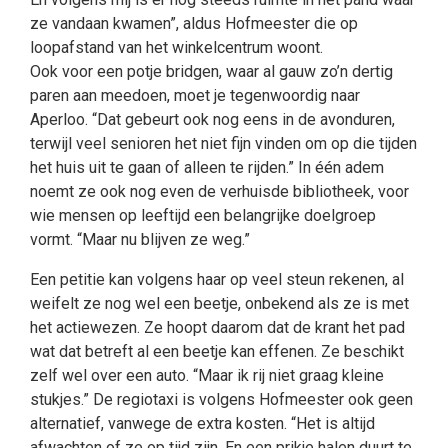
ze vandaan kwamen”, aldus Hofmeester die op
loopafstand van het winkelcentrum woont.
Ook voor een potje bridgen, waar al gauw zo’n dertig
paren aan meedoen, moet je tegenwoordig naar
Aperloo. “Dat gebeurt ook nog eens in de avonduren,
terwijl veel senioren het niet fijn vinden om op die tijden
het huis uit te gaan of alleen te rijden.” In één adem
noemt ze ook nog even de verhuisde bibliotheek, voor
wie mensen op leeftijd een belangrijke doelgroep
vormt. “Maar nu blijven ze weg.”
Een petitie kan volgens haar op veel steun rekenen, al
weifelt ze nog wel een beetje, onbekend als ze is met
het actiewezen. Ze hoopt daarom dat de krant het pad
wat dat betreft al een beetje kan effenen. Ze beschikt
zelf wel over een auto. “Maar ik rij niet graag kleine
stukjes.” De regiotaxi is volgens Hofmeester ook geen
alternatief, vanwege de extra kosten. “Het is altijd
afwachten of ze op tijd zijn. En een prikje halen duurt te