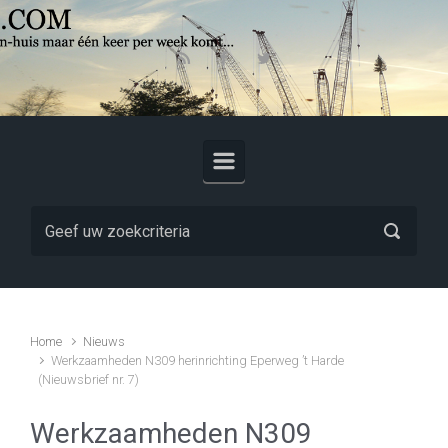
Skip to main content
Home
Nieuws
Werkzaamheden N309 herinrichting Eperweg ’t Harde
(Nieuwsbrief nr. 7)
Werkzaamheden N309